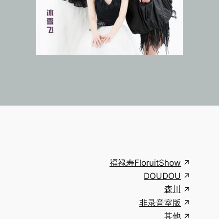
福禄寿FloruitShow
DOUDOU
森川
非录音室版
其他