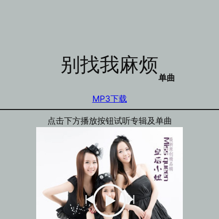
别找我麻烦
单曲
单曲
MP3下载
点击下方播放按钮试听专辑及单曲