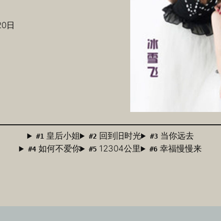
20日
皇后小姐
回到旧时光
当你远去
#1
#2
#3
如何不爱你
12304公里
幸福慢慢来
#4
#5
#6