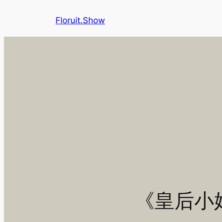
Skip
Floruit.Show
to
content
《皇后小